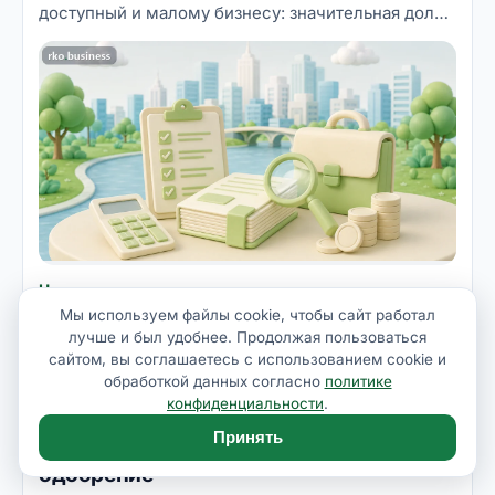
доступный и малому бизнесу: значительная доля
закупок по закону резервируется за небольшими
компаниями. Но вход туда обставлен
формальностями — электронная подпись,
спецсчёт, обеспечение заявки, банковская
гарантия, жёсткие сроки. Тендерное
сопровождение снимает эту рутину с
предпринимателя. Разбираем, что входит в
услугу, сколько она стоит и когда выгоднее
разобраться самому.
Читать статью
Мы используем файлы cookie, чтобы сайт работал
лучше и был удобнее. Продолжая пользоваться
сайтом, вы соглашаетесь с использованием cookie и
rko.business
rb
10 мин
обработкой данных согласно
политике
Кредиты и финансирование
·
8 июля 2026
конфиденциальности
.
Кредит для самозанятых в 2026: как
Принять
подтвердить доход и получить
одобрение