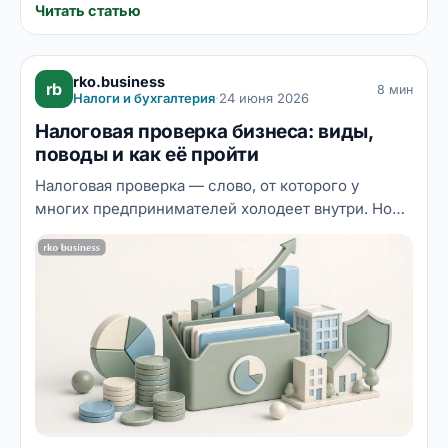
Читать статью
rko.business
rb
8 мин
Налоги и бухгалтерия
·
24 июня 2026
Налоговая проверка бизнеса: виды,
поводы и как её пройти
Налоговая проверка — слово, от которого у
многих предпринимателей холодеет внутри. Но
если понимать, какие бывают виды проверок, по
каким признакам бизнес попадает в зону риска и
как себя вести, страх сменяется уверенностью.
Разбираем механику налогового контроля и даём
практические рекомендации, как пройти проверку
с минимальными последствиями.