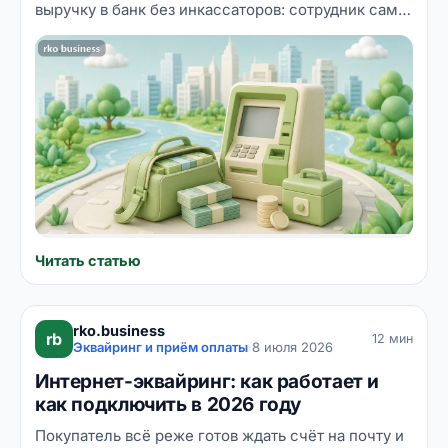
выручку в банк без инкассаторов: сотрудник сам
вносит деньги через банкомат, и они зачисляются
на расчётный счёт компании. Разбираем, как
устроена технология, чем она отличается от
классической инкассации, сколько стоит, какие
требования кассовой дисциплины нужно
соблюдать и какому бизнесу самоинкассация
подходит лучше всего.
Читать статью
rko.business
rb
12 мин
Эквайринг и приём оплаты
·
8 июля 2026
Интернет-эквайринг: как работает и
как подключить в 2026 году
Покупатель всё реже готов ждать счёт на почту и