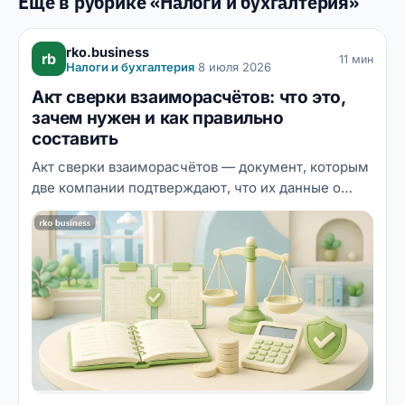
Ещё в рубрике «Налоги и бухгалтерия»
rko.business
rb
11 мин
Налоги и бухгалтерия
·
8 июля 2026
Акт сверки взаиморасчётов: что это,
зачем нужен и как правильно
составить
Акт сверки взаиморасчётов — документ, которым
две компании подтверждают, что их данные о
взаимных долгах совпадают. Разбираем, зачем он
нужен бизнесу, какие реквизиты обязательны, как
составить и подписать акт — в том числе через
ЭДО, что делать при расхождениях и как подпись
под актом влияет на срок исковой давности.