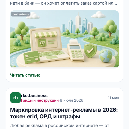
идти в банк — он хочет оплатить заказ картой или
через СБП прямо на сайте за минуту. Интернет-
эквайринг решает именно эту задачу: превращает
ваш сайт, соцсеть или мессенджер в
полноценную точку продаж. Разбираем, как
устроен онлайн-платёж изнутри, сколько стоит
приём платежей и как подключить его пошагово
без лишних ошибок.
Читать статью
rko.business
rb
11 мин
Гайды и инструкции
·
8 июля 2026
Маркировка интернет-рекламы в 2026:
токен erid, ОРД и штрафы
Любая реклама в российском интернете — от