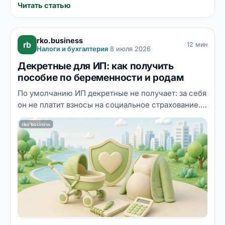
Читать статью
rko.business
rb
12 мин
Налоги и бухгалтерия
·
8 июля 2026
Декретные для ИП: как получить
пособие по беременности и родам
По умолчанию ИП декретные не получает: за себя
он не платит взносы на социальное страхование.
Но есть легальный механизм — добровольное
страхование в СФР: заплатили фиксированный
взнос до 31 декабря, и со следующего года у вас
есть право на пособие по беременности и родам
и больничные. Разбираем механику, суммы,
сроки и типичные ошибки, из-за которых будущие
мамы-ИП остаются без выплат.