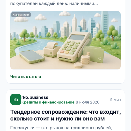
покупателей каждый день: наличными
расплачивается меньшинство, и клиент просто
уходит туда, где «можно картой». Хорошая
новость — терминал давно перестал быть дорогой
игрушкой: есть аренда, бесплатные модели от
банков, приём на обычный смартфон и вовсе
безтерминальные схемы с QR-кодом. Разбираем
виды терминалов, реальные затраты и порядок
подключения шаг за шагом.
Читать статью
rko.business
rb
9 мин
Кредиты и финансирование
·
8 июля 2026
Тендерное сопровождение: что входит,
сколько стоит и нужно ли оно вам
Госзакупки — это рынок на триллионы рублей,