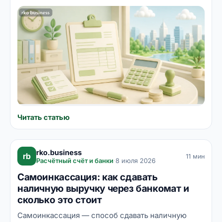
реквизитам платить. Унифицированной формы нет,
но есть устоявшиеся правила, без которых деньги
придут с задержкой или не туда. Разбираем
реквизиты счёта, отличия от счёта-фактуры и акта,
работу с НДС и современные способы
выставления — от интернет-банка до платёжной
ссылки.
Читать статью
rko.business
rb
11 мин
Расчётный счёт и банки
·
8 июля 2026
Самоинкассация: как сдавать
наличную выручку через банкомат и
сколько это стоит
Самоинкассация — способ сдавать наличную