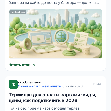
баннера на сайте до поста у блогера — должна
быть промаркирована: получить токен erid,
пометку «Реклама» и попасть в отчётность. За
пропущенный токен штрафуют и заказчика, и
площадку, причём суммы для компаний
измеряются сотнями тысяч рублей. Разбираем,
как устроена система маркировки, что считается
рекламой, а что нет, и как малому бизнесу
выполнять требования без лишней бюрократии.
Читать статью
rko.business
rb
11 мин
Эквайринг и приём оплаты
·
8 июля 2026
Терминал для оплаты картами: виды,
цены, как подключить в 2026
Точка без приёма карт сегодня теряет