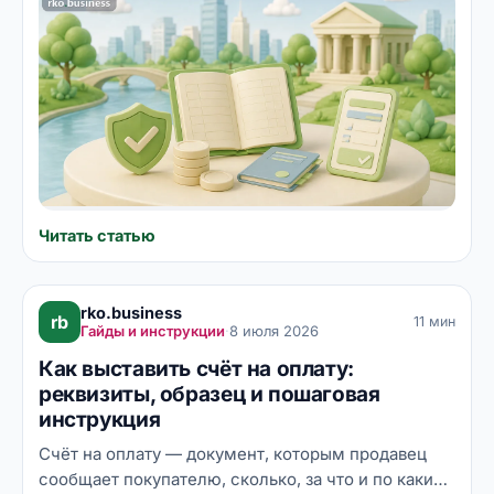
интересах другого лица — бенефициара.
Разбираем, как устроена эта конструкция по ст.
860.1 ГК РФ, кому она нужна — от опекунов до
цифровых платформ, чем номинальный счёт
отличается от эскроу и залогового и как его
открыть.
Читать статью
rko.business
rb
11 мин
Гайды и инструкции
·
8 июля 2026
Как выставить счёт на оплату:
реквизиты, образец и пошаговая
инструкция
Счёт на оплату — документ, которым продавец
сообщает покупателю, сколько, за что и по каким