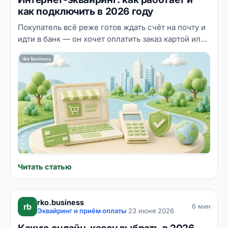
как подключить в 2026 году
Покупатель всё реже готов ждать счёт на почту и
идти в банк — он хочет оплатить заказ картой или
через СБП прямо на сайте за минуту. Интернет-
эквайринг решает именно эту задачу: превращает
ваш сайт, соцсеть или мессенджер в
полноценную точку продаж. Разбираем, как
устроен онлайн-платёж изнутри, сколько стоит
приём платежей и как подключить его пошагово
без лишних ошибок.
Читать статью
rko.business
rb
6 мин
Эквайринг и приём оплаты
·
23 июня 2026