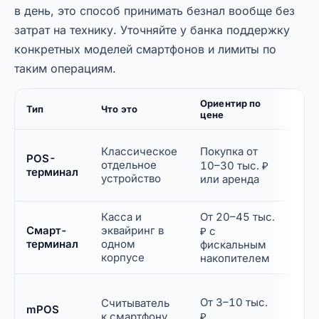
в день, это способ принимать безнал вообще без
затрат на технику. Уточняйте у банка поддержку
конкретных моделей смартфонов и лимиты по
таким операциям.
Ориентир по
Тип
Что это
Ком
цене
Маг
Классическое
Покупка от
POS-
каф
отдельное
10–30 тыс. ₽
терминал
пот
устройство
или аренда
кли
Касса и
От 20–45 тыс.
Ма
Смарт-
эквайринг в
роз
₽ с
терминал
одном
усл
фискальным
корпусе
общ
накопителем
Кур
От 3–10 тыс.
Считыватель
вые
mPOS
к смартфону
₽
мас