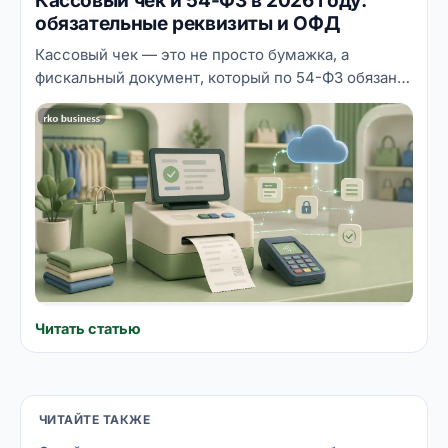
Кассовый чек и 54-ФЗ в 2026 году:
обязательные реквизиты и ОФД
Кассовый чек — это не просто бумажка, а
фискальный документ, который по 54-ФЗ обязан
содержать определённый набор реквизитов и
уходить в налоговую через оператора фискальных
данных. Разбираем, что такое 54-ФЗ простыми
словами, какие реквизиты обязательны в чеке, как
работает ОФД и в каких случаях онлайн-касса
обязательна. Точный перечень требований
сверяйте с ФНС.
Читать статью
ЧИТАЙТЕ ТАКЖЕ