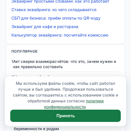
Эквайринг простыми словами: как это работает
Ставка эквайринга: из чего складывается
СБП для бизнеса: приём оплаты по QR-коду
Эквайринг для кафе и ресторана
Калькулятор эквайринга: посчитайте комиссию
ПОПУЛЯРНОЕ
1
Акт сверки взаиморасчётов: что это, зачем нужен и
как правильно составить
2
Номинальный счёт: что это, кому нужен и как
открыть
Мы используем файлы cookie, чтобы сайт работал
лучше и был удобнее. Продолжая пользоваться
3
Как выставить счёт на оплату: реквизиты, образец и
сайтом, вы соглашаетесь с использованием cookie и
пошаговая инструкция
обработкой данных согласно
политике
конфиденциальности
.
4
Самоинкассация: как сдавать наличную выручку
через банкомат и сколько это стоит
Принять
5
Декретные для ИП: как получить пособие по
беременности и родам