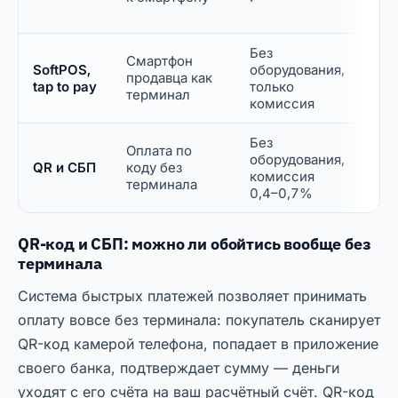
так
Без
Мик
Смартфон
SoftPOS,
оборудования,
ред
продавца как
tap to pay
только
про
терминал
комиссия
ста
Без
Лю
Оплата по
оборудования,
биз
QR и СБП
коду без
комиссия
доп
терминала
0,4–0,7%
или
QR-код и СБП: можно ли обойтись вообще без
терминала
Система быстрых платежей позволяет принимать
оплату вовсе без терминала: покупатель сканирует
QR-код камерой телефона, попадает в приложение
своего банка, подтверждает сумму — деньги
уходят с его счёта на ваш расчётный счёт. QR-код