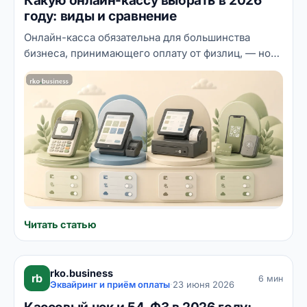
Какую онлайн-кассу выбрать в 2026
году: виды и сравнение
Онлайн-касса обязательна для большинства
бизнеса, принимающего оплату от физлиц, — но
касс много, и выбрать подходящую непросто.
Разбираем, какую онлайн-кассу выбрать в 2026
году: какие бывают виды, чем отличаются смарт-
терминал, фискальный регистратор и облачная
касса, что такое ФН и ОФД, и как подобрать кассу
под свой формат — от магазина до интернет-
торговли и курьерской доставки.
Читать статью
rko.business
rb
6 мин
Эквайринг и приём оплаты
·
23 июня 2026