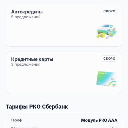
Автокредиты
СКОРО
5 предложений
Кредитные карты
СКОРО
3 предложения
Тарифы РКО Сбербанк
Модуль РКО ААА
Бесплатных
Открытие
Тариф
Обслуживание
платёжек
счёта