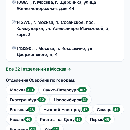
108851, г. Москва, г. Щербинка, улица
Железнодорожная, дом 44
142770, г. Москва, п. Сосенское, пос.
Коммунарка, ул. Александры Монаховой, 5,
корп.2
143390, г. Москва, п. Кокошкино, ул.
Дзержинского, д. 4
Все
321
отделений в
Москва
→
Отделения Сбербанк по городам:
Москва
Санкт-Петербург
321
167
Екатеринбург
Новосибирск
62
51
Большая
Нижний Новгород
Самара
48
47
46
Казань
Ростов-на-Дону
Пермь
46
45
45
Воронеж
Уфа
44
42