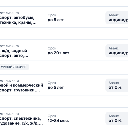
ет лизинга
Аванс
Срок
спорт, автобусы,
индивид
до 5 лет
техника, краны,
удование
ет лизинга
Аванс
Срок
, ж/д, водный
индивид
до 20+ лет
спорт, авто,
техника
ТУРНЫЙ ЛИЗИНГ
ет лизинга
Аванс
Срок
овой и коммерческий
от 0%
до 5 лет
спорт, грузовики,
техника
ет лизинга
Аванс
Срок
спорт, спецтехника,
от 0%
12–84 мес.
удование, с/х, ж/д,
вижимость