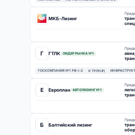
Предм
тран
МКБ-Лизинг
спец
обор
Предм
Г
авиа
ГТЛК
ЛИДЕР РЫНКА №1
тран
спец
ГОСКОМПАНИЯ №1 РФ (~2
ИНФРАСТРУК
9 ТРЛН ₽)
Предм
Е
легк
Европлан
АВТОЛИЗИНГ №1
тран
спец
Предм
Б
тран
Балтийский лизинг
обор
нед