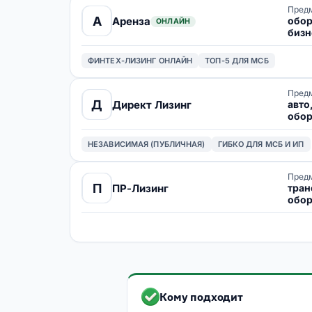
Предм
А
обор
Аренза
ОНЛАЙН
бизн
меди
ФИНТЕХ-ЛИЗИНГ ОНЛАЙН
ТОП-5 ДЛЯ МСБ
Предм
Д
авто
Директ Лизинг
обор
НЕЗАВИСИМАЯ (ПУБЛИЧНАЯ)
ГИБКО ДЛЯ МСБ И ИП
Предм
П
тран
ПР-Лизинг
обор
недв
имп
фина
Кому подходит