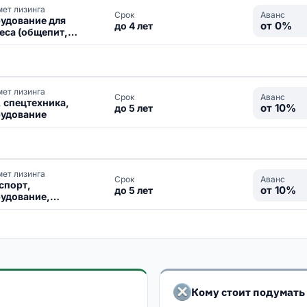
ет лизинга
Аванс
Срок
удование для
от 0%
до 4 лет
еса (общепит,
цина, производство)
ет лизинга
Аванс
Срок
, спецтехника,
от 10%
до 5 лет
удование
ет лизинга
Аванс
Срок
спорт,
от 10%
до 5 лет
удование,
ижимость,
ортное
нсирование
Кому стоит подумат