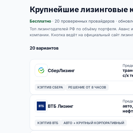
Крупнейшие лизинговые к
Бесплатно
· 20 проверенных провайдеров · обновл
Топ лизингодателей РФ по объёму портфеля. Аванс и
компании. Кнопка ведёт на официальный сайт лизингод
20
вариантов
Предм
тран
СберЛизинг
с/х 
обор
КЭПТИВ СБЕРА
РЕШЕНИЕ ОТ 8 ЧАСОВ
Предм
авто
ВТБ Лизинг
нефт
тран
КЭПТИВ ВТБ
АВТО + КРУПНЫЙ КОРПОРАТИВНЫЙ