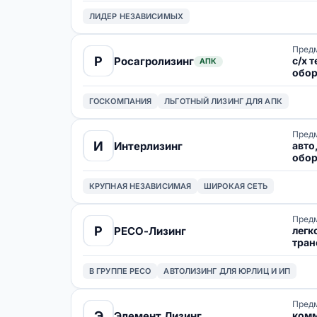
ЛИДЕР НЕЗАВИСИМЫХ
Предм
Р
с/х 
Росагролизинг
АПК
обор
плем
ГОСКОМПАНИЯ
ЛЬГОТНЫЙ ЛИЗИНГ ДЛЯ АПК
Предм
И
авто
Интерлизинг
обор
нед
КРУПНАЯ НЕЗАВИСИМАЯ
ШИРОКАЯ СЕТЬ
Предм
Р
легк
РЕСО-Лизинг
тран
В ГРУППЕ РЕСО
АВТОЛИЗИНГ ДЛЯ ЮРЛИЦ И ИП
Предм
Э
комм
Элемент Лизинг