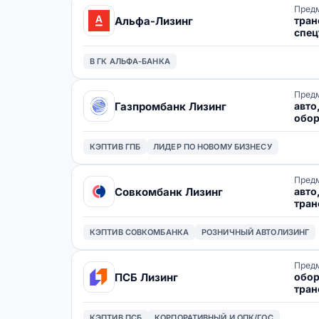
Предм
тран
Альфа-Лизинг
спец
обор
нед
В ГК АЛЬФА-БАНКА
Предм
авто
Газпромбанк Лизинг
обор
недв
КЭПТИВ ГПБ
ЛИДЕР ПО НОВОМУ БИЗНЕСУ
Предм
авто
Совкомбанк Лизинг
тран
обор
КЭПТИВ СОВКОМБАНКА
РОЗНИЧНЫЙ АВТОЛИЗИНГ
Предм
обор
ПСБ Лизинг
тран
КЭПТИВ ПСБ
КОРПОРАТИВНЫЙ И ОПК/ГОС