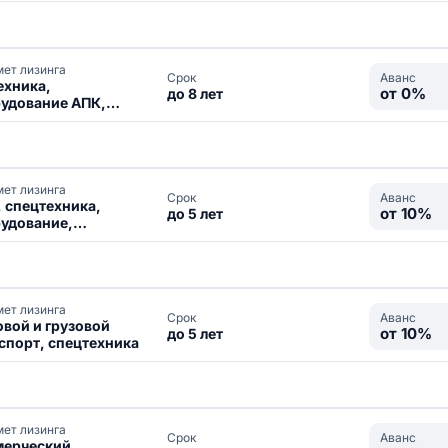
ет лизинга
Аванс
Срок
техника,
от 0%
до 8 лет
удование АПК,
енной скот
ет лизинга
Аванс
Срок
, спецтехника,
от 10%
до 5 лет
удование,
вижимость
ет лизинга
Аванс
Срок
овой и грузовой
от 10%
до 5 лет
спорт, спецтехника
ет лизинга
Аванс
Срок
ерческий