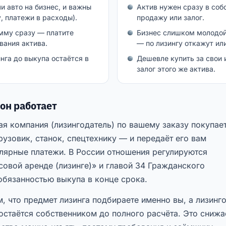
и авто на бизнес, и важны
Актив нужен сразу в соб
, платежи в расходы).
продажу или залог.
мму сразу — платите
Бизнес слишком молодой
вания актива.
— по лизингу откажут ил
инга до выкупа остаётся в
Дешевле купить за свои 
залог этого же актива.
 он работает
ая компания (лизингодатель) по вашему заказу покупает
узовик, станок, спецтехнику — и передаёт его вам
улярные платежи. В России отношения регулируются
вой аренде (лизинге)» и главой 34 Гражданского
 обязанностью выкупа в конце срока.
, что предмет лизинга подбираете именно вы, а лизинг
остаётся собственником до полного расчёта. Это снижа