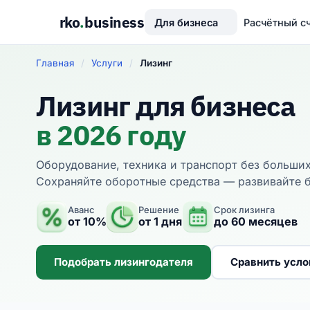
rko
.
business
Для бизнеса
Расчётный с
Главная
/
Услуги
/
Лизинг
Лизинг для бизнеса
в 2026 году
Оборудование, техника и транспорт без больших
Сохраняйте оборотные средства — развивайте б
Аванс
Решение
Срок лизинга
от 10%
от 1 дня
до 60 месяцев
Подобрать лизингодателя
Сравнить усло