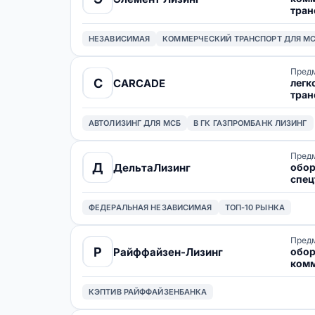
тран
спец
обор
НЕЗАВИСИМАЯ
КОММЕРЧЕСКИЙ ТРАНСПОРТ ДЛЯ М
Предм
C
легк
CARCADE
тран
АВТОЛИЗИНГ ДЛЯ МСБ
В ГК ГАЗПРОМБАНК ЛИЗИНГ
Предм
Д
обор
ДельтаЛизинг
спец
груз
ФЕДЕРАЛЬНАЯ НЕЗАВИСИМАЯ
ТОП-10 РЫНКА
Предм
Р
обор
Райффайзен-Лизинг
комм
тран
КЭПТИВ РАЙФФАЙЗЕНБАНКА