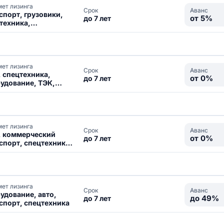
ет лизинга
Аванс
Срок
спорт, грузовики,
от 5%
до 7 лет
техника,
удование,
вижимость
ет лизинга
Аванс
Срок
, спецтехника,
от 0%
до 7 лет
удование, ТЭК,
ижимость, ж/д
ет лизинга
Аванс
Срок
, коммерческий
от 0%
до 7 лет
спорт, спецтехника,
удование
ет лизинга
Аванс
Срок
удование, авто,
до 49%
до 7 лет
спорт, спецтехника