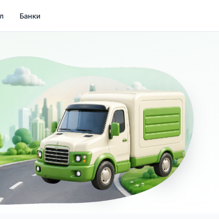
л
Банки