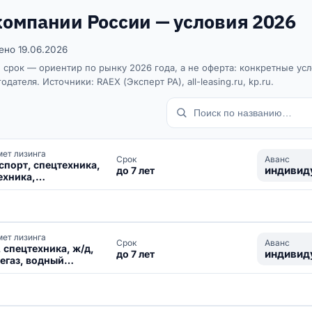
омпании России — условия 2026
ено 19.06.2026
 срок — ориентир по рынку 2026 года, а не оферта: конкретные усло
ателя. Источники: RAEX (Эксперт РА), all-leasing.ru, kp.ru.
ет лизинга
Аванс
Срок
спорт, спецтехника,
индивид
до 7 лет
техника,
удование, ж/д
ет лизинга
Аванс
Срок
, спецтехника, ж/д,
индивид
до 7 лет
егаз, водный
спорт, оборудование