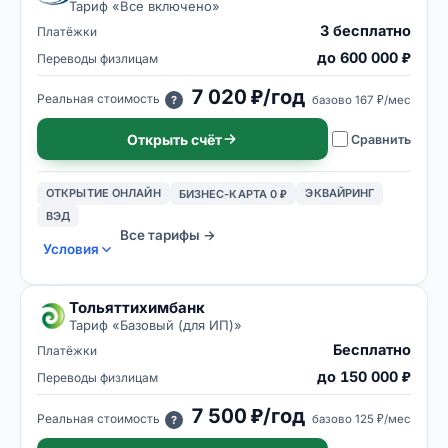
Тариф «
Все включено
»
3 бесплатно
Платёжки
до 600 000 ₽
Переводы физлицам
7 020 ₽/год
Реальная стоимость
базово
167 ₽/мес
?
Открыть счёт
Сравнить
ОТКРЫТИЕ ОНЛАЙН
ЭКВАЙРИНГ
БИЗНЕС-КАРТА 0 ₽
ВЭД
Все тарифы →
Условия
Тольяттихимбанк
Тариф «
Базовый (для ИП)
»
Бесплатно
Платёжки
до 150 000 ₽
Переводы физлицам
7 500 ₽/год
Реальная стоимость
базово
125 ₽/мес
?