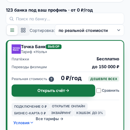
123
банка
под ваш профиль
· от 0 ₽/год
Сортировка:
Точка Банк
ВЫБОР
Тариф «
Ноль
»
Бесплатно
Платёжки
до 150 000 ₽
Переводы физлицам
0 ₽/год
Реальная стоимость
ДЕШЕВЛЕ ВСЕХ
?
Открыть счёт
Сравнить
ОТКРЫТИЕ ОНЛАЙН
ПОДКЛЮЧЕНИЕ 0 ₽
ЭКВАЙРИНГ
КЭШБЭК ДО 3%
БИЗНЕС-КАРТА 0 ₽
Все тарифы →
Условия