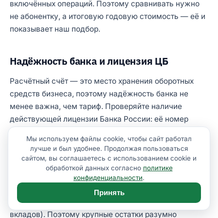
включённых операций. Поэтому сравнивать нужно
не абонентку, а итоговую годовую стоимость — её и
показывает наш подбор.
Надёжность банка и лицензия ЦБ
Расчётный счёт — это место хранения оборотных
средств бизнеса, поэтому надёжность банка не
менее важна, чем тариф. Проверяйте наличие
действующей лицензии Банка России: её номер
указан в карточке каждого банка на нашем сайте, а
Мы используем файлы cookie, чтобы сайт работал
статус можно сверить на сайте cbr.ru.
лучше и был удобнее. Продолжая пользоваться
сайтом, вы соглашаетесь с использованием cookie и
В отличие от вкладов физлиц, средства юрлиц и ИП
обработкой данных согласно
политике
на расчётных счетах застрахованы государством в
конфиденциальности
.
ограниченном объёме (для малого бизнеса — в
Принять
пределах 1,4 млн ₽ по системе страхования
вкладов). Поэтому крупные остатки разумно