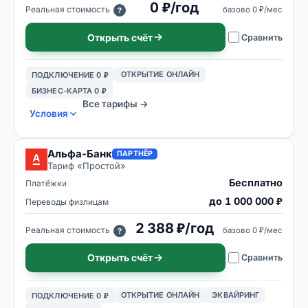
0 ₽/год
Реальная стоимость
базово
0 ₽/мес
?
Открыть счёт
Сравнить
ОТКРЫТИЕ ОНЛАЙН
ПОДКЛЮЧЕНИЕ 0 ₽
БИЗНЕС-КАРТА 0 ₽
Все тарифы →
Условия
Альфа-Банк
ПАРТНЁР
Тариф «
Простой
»
Бесплатно
Платёжки
до 1 000 000 ₽
Переводы физлицам
2 388 ₽/год
Реальная стоимость
базово
0 ₽/мес
?
Открыть счёт
Сравнить
ОТКРЫТИЕ ОНЛАЙН
ЭКВАЙРИНГ
ПОДКЛЮЧЕНИЕ 0 ₽