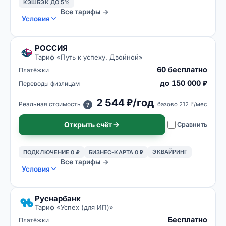
КЭШБЭК ДО 5%
Все тарифы →
Условия
РОССИЯ
Тариф «
Путь к успеху. Двойной
»
60 бесплатно
Платёжки
до 150 000 ₽
Переводы физлицам
2 544 ₽/год
Реальная стоимость
базово
212 ₽/мес
?
Открыть счёт
Сравнить
ЭКВАЙРИНГ
ПОДКЛЮЧЕНИЕ 0 ₽
БИЗНЕС-КАРТА 0 ₽
Все тарифы →
Условия
Руснарбанк
Тариф «
Успех (для ИП)
»
Бесплатно
Платёжки