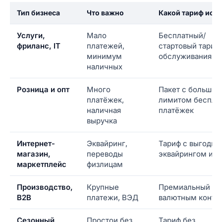
Тип бизнеса
Что важно
Какой тариф иска
Услуги,
Мало
Бесплатный/
фриланс, IT
платежей,
стартовый тариф 
минимум
обслуживания
наличных
Розница и опт
Много
Пакет с большим
платёжек,
лимитом беспла
наличная
платёжек
выручка
Интернет-
Эквайринг,
Тариф с выгодн
магазин,
переводы
эквайрингом и 
маркетплейс
физлицам
Производство,
Крупные
Премиальный пак
B2B
платежи, ВЭД
валютным контр
Сезонный
Простои без
Тариф без