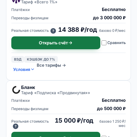
Тариф «
Всего 1%
»
Бесплатно
Платёжки
до 3 000 000 ₽
Переводы физлицам
14 388 ₽/год
Реальная стоимость
базово
0 ₽/мес
?
Открыть счёт
Сравнить
ВЭД
КЭШБЭК ДО 7%
Все тарифы →
Условия
Бланк
Тариф «
Подписка «Продвинутая»
»
Бесплатно
Платёжки
до 500 000 ₽
Переводы физлицам
15 000 ₽/год
Реальная стоимость
базово
1 250 ₽/
мес
?