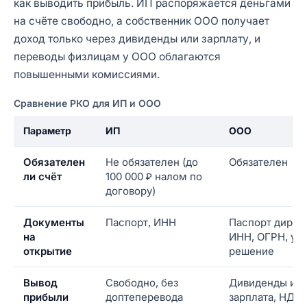
как выводить прибыль. ИП распоряжается деньгами
на счёте свободно, а собственник ООО получает
доход только через дивиденды или зарплату, и
переводы физлицам у ООО облагаются
повышенными комиссиями.
Сравнение РКО для ИП и ООО
Параметр
ИП
ООО
Обязателен
Не обязателен (до
Обязателен
ли счёт
100 000 ₽ налом по
договору)
Документы
Паспорт, ИНН
Паспорт дирек
на
ИНН, ОГРН, уст
открытие
решение
Вывод
Свободно, без
Дивиденды ил
прибыли
доптеперевода
зарплата, НДФ