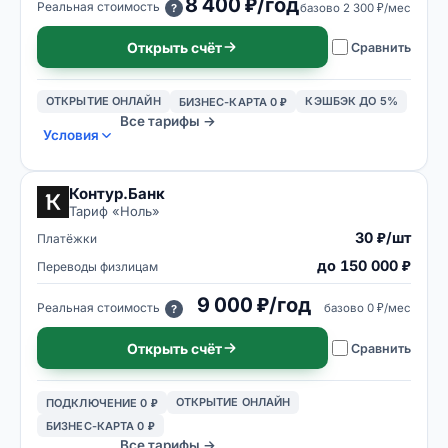
8 400 ₽/год
Реальная стоимость
базово
2 300 ₽/мес
?
Открыть счёт
Сравнить
ОТКРЫТИЕ ОНЛАЙН
КЭШБЭК ДО 5%
БИЗНЕС-КАРТА 0 ₽
Все тарифы →
Условия
Контур.Банк
Тариф «
Ноль
»
30 ₽/шт
Платёжки
до 150 000 ₽
Переводы физлицам
9 000 ₽/год
Реальная стоимость
базово
0 ₽/мес
?
Открыть счёт
Сравнить
ОТКРЫТИЕ ОНЛАЙН
ПОДКЛЮЧЕНИЕ 0 ₽
БИЗНЕС-КАРТА 0 ₽
Все тарифы →