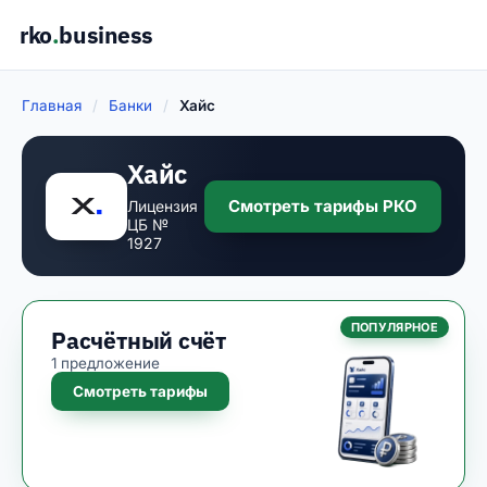
rko
.
business
Главная
/
Банки
/
Хайс
Хайс
Смотреть тарифы РКО
Лицензия
ЦБ №
1927
ПОПУЛЯРНОЕ
Расчётный счёт
1 предложение
Смотреть тарифы