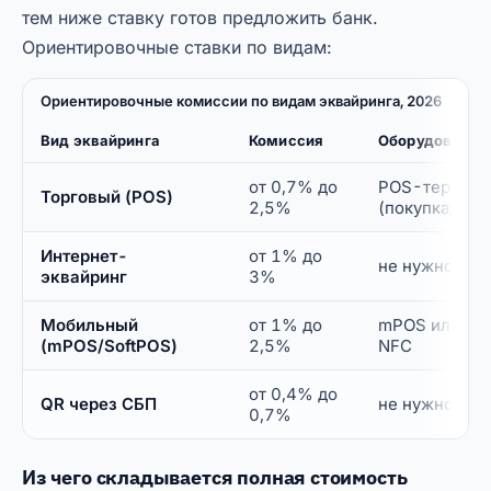
тем ниже ставку готов предложить банк.
Ориентировочные ставки по видам:
Ориентировочные комиссии по видам эквайринга, 2026
Вид эквайринга
Комиссия
Оборудование
от 0,7% до
POS-термин
Торговый (POS)
2,5%
(покупка/аре
Интернет-
от 1% до
не нужно
эквайринг
3%
Мобильный
от 1% до
mPOS или см
(mPOS/SoftPOS)
2,5%
NFC
от 0,4% до
QR через СБП
не нужно
0,7%
Из чего складывается полная стоимость