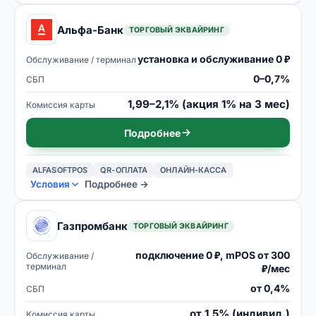
Альфа-Банк
ТОРГОВЫЙ ЭКВАЙРИНГ
установка и обслуживание 0 ₽
Обслуживание / терминал
0–0,7%
СБП
1,99–2,1% (акция 1% на 3 мес)
Комиссия карты
Подробнее
ALFASOFTPOS
QR-ОПЛАТА
ОНЛАЙН-КАССА
Условия
Подробнее →
Газпромбанк
ТОРГОВЫЙ ЭКВАЙРИНГ
подключение 0 ₽, mPOS от 300
Обслуживание /
терминал
₽/мес
от 0,4%
СБП
от 1,5% (индивид.)
Комиссия карты