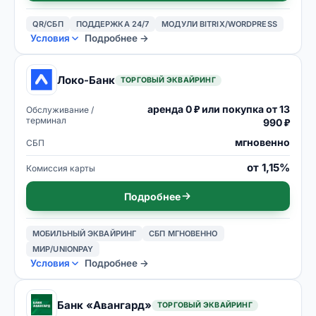
QR/СБП
ПОДДЕРЖКА 24/7
МОДУЛИ BITRIX/WORDPRESS
Условия
Подробнее →
Локо-Банк
ТОРГОВЫЙ ЭКВАЙРИНГ
аренда 0 ₽ или покупка от 13
Обслуживание /
терминал
990 ₽
мгновенно
СБП
от 1,15%
Комиссия карты
Подробнее
МОБИЛЬНЫЙ ЭКВАЙРИНГ
СБП МГНОВЕННО
МИР/UNIONPAY
Условия
Подробнее →
Банк «Авангард»
ТОРГОВЫЙ ЭКВАЙРИНГ