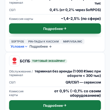
терминал
тыс
0,4% (от 0,2% через SoftPOS)
СБП
~1,4–2,5% (по сфере)
Комиссия карты
Подробнее
SOFTPOS
PIN-ПАДЫ К КАССАМ
МИР/VISA/MC
Условия
Подробнее →
БСПБ
ТОРГОВЫЙ ЭКВАЙРИНГ
терминал без аренды (1 000 ₽/мес при
Обслуживание /
терминал
обороте < 300 тыс)
QR/СБП — сервисом
СБП
от 0,9% (−0,1% со своим
Комиссия
карты
оборудованием)
Подробнее