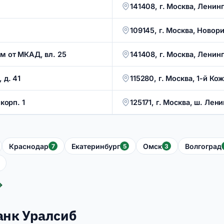
141408, г. Москва, Ленинг
109145, г. Москва, Новор
км от МКАД, вл. 25
141408, г. Москва, Ленин
 д. 41
115280, г. Москва, 1-й Ко
корп. 1
125171, г. Москва, ш. Лени
Краснодар
Екатеринбург
Омск
Волгоград
7
5
3
→
анк Уралсиб