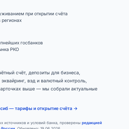
уживанием при открытии счёта
 регионах
упнейших госбанков
ынка РКО
ётный счёт, депозиты для бизнеса,
 эквайринг, вэд и валютный контроль,
 карточках выше — мы собрали актуальные
лсиб — тарифы и открытие счёта →
ых источников и условий банка, проверены
редакцией
а России
. Обновлено:
19.06.2026
.