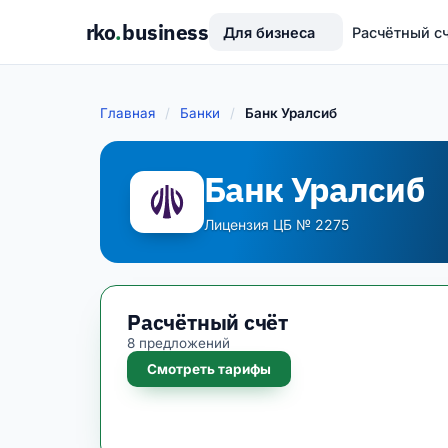
rko
.
business
Для бизнеса
Расчётный с
Главная
/
Банки
/
Банк Уралсиб
Банк Уралсиб
Лицензия ЦБ № 2275
Расчётный счёт
8 предложений
Смотреть тарифы