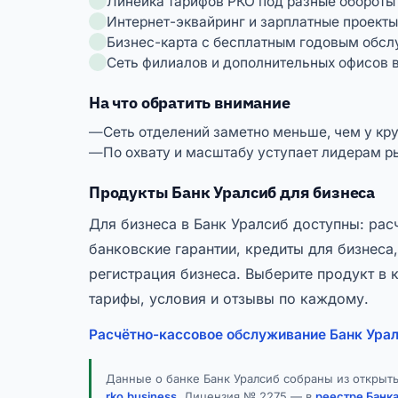
Линейка тарифов РКО под разные обороты
Интернет-эквайринг и зарплатные проекты
Бизнес-карта с бесплатным годовым обсл
Сеть филиалов и дополнительных офисов в
На что обратить внимание
Сеть отделений заметно меньше, чем у кр
По охвату и масштабу уступает лидерам р
Продукты Банк Уралсиб для бизнеса
Для бизнеса в Банк Уралсиб доступны: расч
банковские гарантии, кредиты для бизнеса,
регистрация бизнеса. Выберите продукт в
тарифы, условия и отзывы по каждому.
Расчётно-кассовое обслуживание Банк Ура
Данные о банке Банк Уралсиб собраны из открыт
rko.business
. Лицензия № 2275 — в
реестре Банк