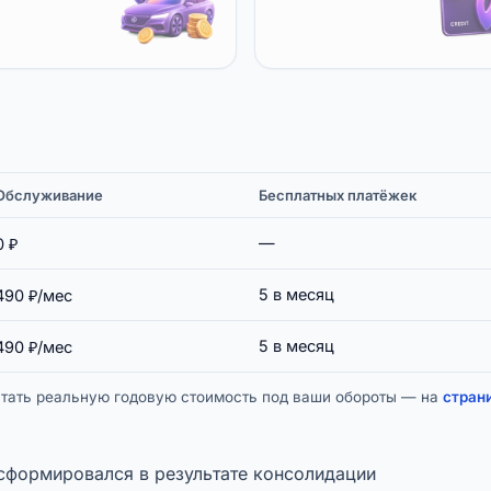
Обслуживание
Бесплатных платёжек
—
0 ₽
5 в месяц
490 ₽/мес
5 в месяц
490 ₽/мес
читать реальную годовую стоимость под ваши обороты — на
стран
 сформировался в результате консолидации