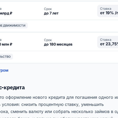
а
Ставка
Срок
от 19% /
 млрд ₽
до 7 лет
 НЕДВИЖИМОСТИ
а
Ставка
Срок
от 23,75
0 млн ₽
до 180 месяцев
ЛЬСТВО
тром
с-кредита
то оформление нового кредита для погашения одного и
 условия: снизить процентную ставку, уменьшить
ока, сменить валюту или собрать несколько займов в о