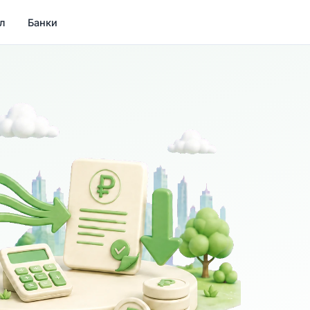
л
Банки