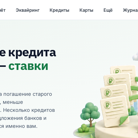
чёт
Эквайринг
Кредиты
Карты
Ещё
Журна
е кредита
 —
ставки
а погашение старого
а, меньше
. Несколько кредитов
дложения банков и
ся именно вам.