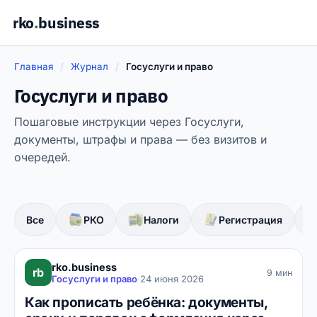
rko
.
business
Главная
/
Журнал
/
Госуслуги и право
Госуслуги и право
Пошаговые инструкции через Госуслуги,
документы, штрафы и права — без визитов и
очередей.
Все
РКО
Налоги
Регистрация
rko.business
rb
9 мин
Госуслуги и право
·
24 июня 2026
Как прописать ребёнка: документы,