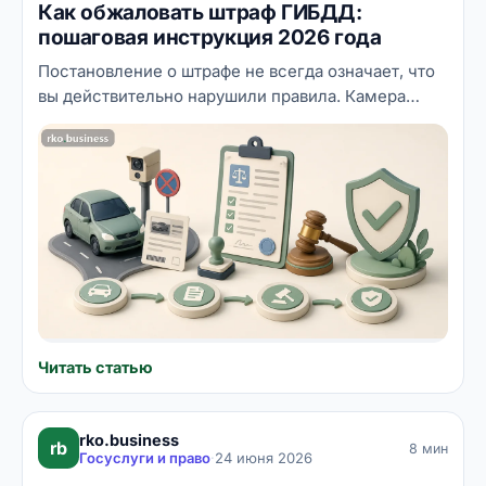
Как обжаловать штраф ГИБДД:
меняются, поэтому актуальные цифры всегда
пошаговая инструкция 2026 года
стоит сверять в личном кабинете
налогоплательщика, на Госуслугах или напрямую
Постановление о штрафе не всегда означает, что
в ФНС.
вы действительно нарушили правила. Камера
может ошибиться, автомобиль мог быть продан, а
за рулём — другой человек. Закон даёт водителю
право оспорить штраф, и в этой статье мы
разберём, как сделать это грамотно: в какие
сроки, по каким основаниям и через какие
инстанции подавать жалобу.
Читать статью
rko.business
rb
8 мин
Госуслуги и право
·
24 июня 2026