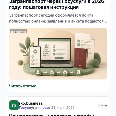
Загранпаспорт через Госуслуги в 2026
году: пошаговая инструкция
Загранпаспорт сегодня оформляется почти
полностью онлайн: заявление и анкета подаются
через Госуслуги, а в подразделение МВД вы
приходите один-два раза — сфотографироваться и
забрать готовый документ. Разбираем по шагам,
чем отличается биометрический паспорт нового
образца от паспорта старого образца, какие
документы нужны, сколько составляет
госпошлина и сколько ждать готовности.
Читать статью
rko.business
rb
7 мин
Госуслуги и право
·
23 июня 2026