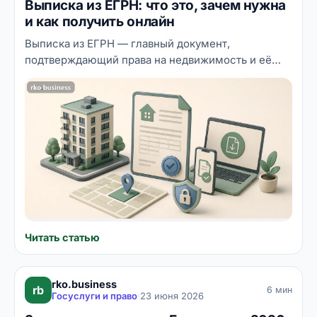
Выписка из ЕГРН: что это, зачем нужна
и как получить онлайн
Выписка из ЕГРН — главный документ,
подтверждающий права на недвижимость и её
характеристики. Она нужна при покупке квартиры,
оформлении ипотеки, наследстве и десятках
других ситуаций. Разбираемся, какие бывают
виды выписок, что в них написано и как заказать
документ онлайн, не выходя из дома.
Читать статью
rko.business
rb
6 мин
Госуслуги и право
·
23 июня 2026