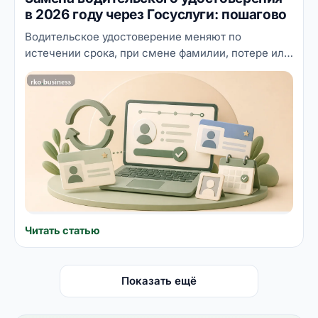
в 2026 году через Госуслуги: пошагово
Водительское удостоверение меняют по
истечении срока, при смене фамилии, потере или
порче, а запись в ГИБДД и оплата пошлины
делаются онлайн через Госуслуги. Разбираем по
шагам, в каких случаях нужна замена, когда
требуется медицинская справка, сколько
составляет госпошлина и как записаться в
подразделение ГИБДД без очередей.
Читать статью
Показать ещё