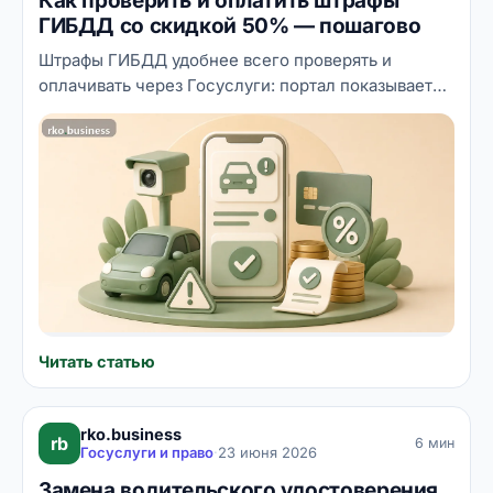
Как проверить и оплатить штрафы
ГИБДД со скидкой 50% — пошагово
Штрафы ГИБДД удобнее всего проверять и
оплачивать через Госуслуги: портал показывает
все постановления, присылает уведомления и
позволяет заплатить со скидкой 50%, если
уложиться в установленный срок. Разбираем по
шагам, как найти свои штрафы, как не потерять
скидку, как обжаловать неправомерное
постановление и что делать, если штраф уже
просрочен.
Читать статью
rko.business
rb
6 мин
Госуслуги и право
·
23 июня 2026
Замена водительского удостоверения