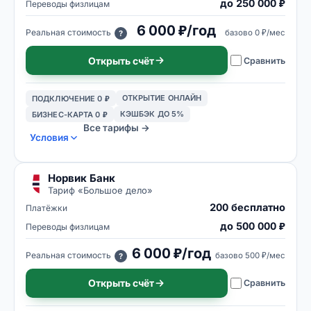
до 250 000 ₽
Переводы физлицам
6 000 ₽/год
Реальная стоимость
базово
0 ₽/мес
?
Открыть счёт
Сравнить
ОТКРЫТИЕ ОНЛАЙН
ПОДКЛЮЧЕНИЕ 0 ₽
КЭШБЭК ДО 5%
БИЗНЕС-КАРТА 0 ₽
Все тарифы →
Условия
Норвик Банк
Тариф «
Большое дело
»
200 бесплатно
Платёжки
до 500 000 ₽
Переводы физлицам
6 000 ₽/год
Реальная стоимость
базово
500 ₽/мес
?
Открыть счёт
Сравнить