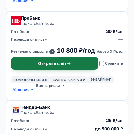
Условия
ПроБанк
Тариф «
Базовый
»
30 ₽/шт
Платёжки
—
Переводы физлицам
10 800 ₽/год
Реальная стоимость
базово
0 ₽/мес
?
Открыть счёт
Сравнить
ЭКВАЙРИНГ
ПОДКЛЮЧЕНИЕ 0 ₽
БИЗНЕС-КАРТА 0 ₽
Все тарифы →
Условия
Тендер-Банк
Тариф «
Базовый
»
25 ₽/шт
Платёжки
до 500 000 ₽
Переводы физлицам