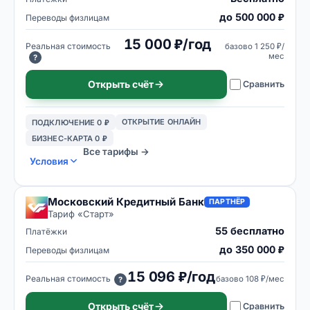
до 500 000 ₽
Переводы физлицам
15 000 ₽/год
Реальная стоимость
базово
1 250 ₽/
мес
?
Открыть счёт
Сравнить
ОТКРЫТИЕ ОНЛАЙН
ПОДКЛЮЧЕНИЕ 0 ₽
БИЗНЕС-КАРТА 0 ₽
Все тарифы →
Условия
Московский Кредитный Банк
ПАРТНЁР
Тариф «
Старт
»
55 бесплатно
Платёжки
до 350 000 ₽
Переводы физлицам
15 096 ₽/год
Реальная стоимость
базово
108 ₽/мес
?
Открыть счёт
Сравнить