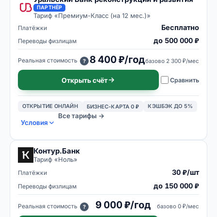
ПАРТНЁР
Тариф «
Премиум-Класс (на 12 мес.)
»
Бесплатно
Платёжки
до 500 000 ₽
Переводы физлицам
8 400 ₽/год
Реальная стоимость
базово
2 300 ₽/мес
?
Открыть счёт
Сравнить
ОТКРЫТИЕ ОНЛАЙН
КЭШБЭК ДО 5%
БИЗНЕС-КАРТА 0 ₽
Все тарифы →
Условия
Контур.Банк
Тариф «
Ноль
»
30 ₽/шт
Платёжки
до 150 000 ₽
Переводы физлицам
9 000 ₽/год
Реальная стоимость
базово
0 ₽/мес
?