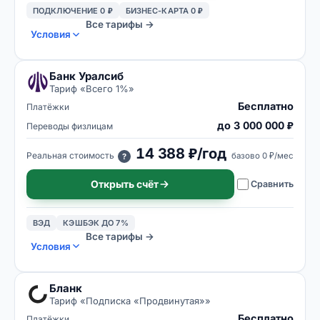
ПОДКЛЮЧЕНИЕ 0 ₽
БИЗНЕС-КАРТА 0 ₽
Все тарифы →
Условия
Банк Уралсиб
Тариф «
Всего 1%
»
Бесплатно
Платёжки
до 3 000 000 ₽
Переводы физлицам
14 388 ₽/год
Реальная стоимость
базово
0 ₽/мес
?
Открыть счёт
Сравнить
ВЭД
КЭШБЭК ДО 7%
Все тарифы →
Условия
Бланк
Тариф «
Подписка «Продвинутая»
»
Бесплатно
Платёжки