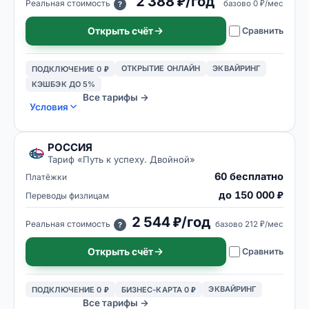
2 388 ₽/год
Реальная стоимость
базово
0 ₽/мес
?
Открыть счёт
Сравнить
ОТКРЫТИЕ ОНЛАЙН
ЭКВАЙРИНГ
ПОДКЛЮЧЕНИЕ 0 ₽
КЭШБЭК ДО 5%
Все тарифы →
Условия
РОССИЯ
Тариф «
Путь к успеху. Двойной
»
60 бесплатно
Платёжки
до 150 000 ₽
Переводы физлицам
2 544 ₽/год
Реальная стоимость
базово
212 ₽/мес
?
Открыть счёт
Сравнить
ЭКВАЙРИНГ
ПОДКЛЮЧЕНИЕ 0 ₽
БИЗНЕС-КАРТА 0 ₽
Все тарифы →