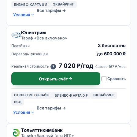
ЭКВАЙРИНГ
БИЗНЕС-КАРТА 0 ₽
Все тарифы →
Условия
Юнистрим
Тариф «
Все включено
»
3 бесплатно
Платёжки
до 600 000 ₽
Переводы физлицам
7 020 ₽/год
Реальная стоимость
базово
167 ₽/мес
?
Открыть счёт
Сравнить
ОТКРЫТИЕ ОНЛАЙН
ЭКВАЙРИНГ
БИЗНЕС-КАРТА 0 ₽
ВЭД
Все тарифы →
Условия
Тольяттихимбанк
Тариф «
Базовый (для ИП)
»