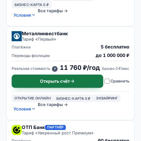
БИЗНЕС-КАРТА 0 ₽
Все тарифы →
Условия
Металлинвестбанк
Тариф «
Первый
»
5 бесплатно
Платёжки
до 1 000 000 ₽
Переводы физлицам
11 760 ₽/год
Реальная стоимость
базово
0 ₽/мес
?
Открыть счёт
Сравнить
ОТКРЫТИЕ ОНЛАЙН
ЭКВАЙРИНГ
БИЗНЕС-КАРТА 0 ₽
Все тарифы →
Условия
ОТП Банк
ПАРТНЁР
Тариф «
Уверенный рост Премиум
»
60 бесплатно
Платёжки