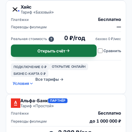
Хайс
Тариф «
Базовый
»
Бесплатно
Платёжки
—
Переводы физлицам
0 ₽/год
Реальная стоимость
базово
0 ₽/мес
?
Открыть счёт
Сравнить
ОТКРЫТИЕ ОНЛАЙН
ПОДКЛЮЧЕНИЕ 0 ₽
БИЗНЕС-КАРТА 0 ₽
Все тарифы →
Условия
Альфа-Банк
ПАРТНЁР
Тариф «
Простой
»
Бесплатно
Платёжки
до 1 000 000 ₽
Переводы физлицам