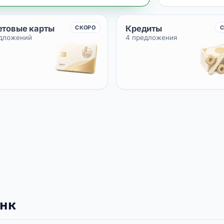
етовые карты
Кредиты
СКОРО
едложений
4 предложения
анк