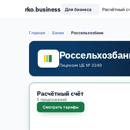
rko
.
business
Для бизнеса
Расчётный с
Главная
/
Банки
/
Россельхозбанк
Россельхозбан
Лицензия ЦБ № 3349
Расчётный счёт
5 предложений
Смотреть тарифы