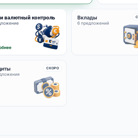
и валютный контроль
Вклады
дложение
6 предложений
обнее
диты
СКОРО
едложения