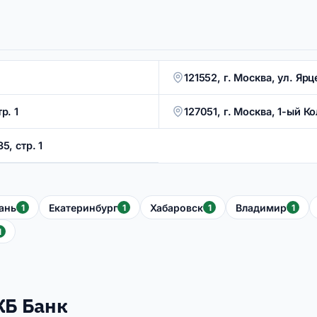
121552, г. Москва, ул. Ярц
р. 1
127051, г. Москва, 1-ый К
5, стр. 1
ань
Екатеринбург
Хабаровск
Владимир
1
1
1
1
1
КБ Банк