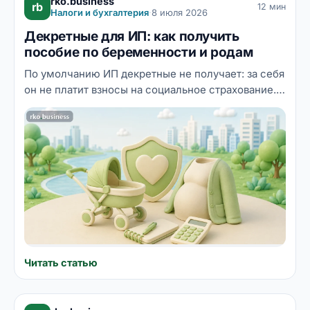
rko.business
rb
12 мин
Налоги и бухгалтерия
·
8 июля 2026
Декретные для ИП: как получить
пособие по беременности и родам
По умолчанию ИП декретные не получает: за себя
он не платит взносы на социальное страхование.
Но есть легальный механизм — добровольное
страхование в СФР: заплатили фиксированный
взнос до 31 декабря, и со следующего года у вас
есть право на пособие по беременности и родам
и больничные. Разбираем механику, суммы,
сроки и типичные ошибки, из-за которых будущие
мамы-ИП остаются без выплат.
Читать статью