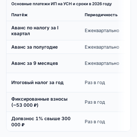
Основные платежи ИП на УСН и сроки в 2026 году
Платёж
Периодичность
Сро
Аванс по налогу за I
Ежеквартально
До 
квартал
Аванс за полугодие
Ежеквартально
До
До
Аванс за 9 месяцев
Ежеквартально
окт
До 
Итоговый налог за год
Раз в год
сле
Фиксированные взносы
До
Раз в год
дек
(~53 000 ₽)
Допвзнос 1% свыше 300
До 
Раз в год
сле
000 ₽