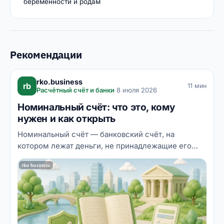
беременности и родам
Рекомендации
rko.business
rb
11 мин
Расчётный счёт и банки
·
8 июля 2026
Номинальный счёт: что это, кому
нужен и как открыть
Номинальный счёт — банковский счёт, на
котором лежат деньги, не принадлежащие его
владельцу: он лишь распоряжается ими в
интересах другого лица — бенефициара.
Разбираем, как устроена эта конструкция по ст.
860.1 ГК РФ, кому она нужна — от опекунов до
цифровых платформ, чем номинальный счёт
отличается от эскроу и залогового и как его