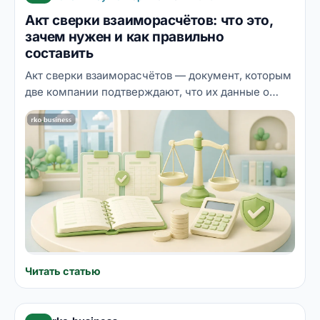
Акт сверки взаиморасчётов: что это,
зачем нужен и как правильно
составить
Акт сверки взаиморасчётов — документ, которым
две компании подтверждают, что их данные о
взаимных долгах совпадают. Разбираем, зачем он
нужен бизнесу, какие реквизиты обязательны, как
составить и подписать акт — в том числе через
ЭДО, что делать при расхождениях и как подпись
под актом влияет на срок исковой давности.
Читать статью