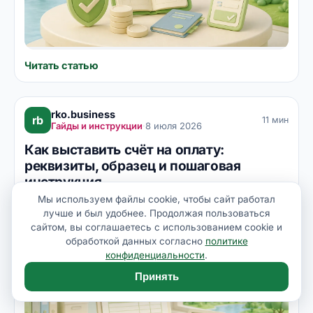
открыть.
Читать статью
rko.business
rb
11 мин
Гайды и инструкции
·
8 июля 2026
Как выставить счёт на оплату:
реквизиты, образец и пошаговая
инструкция
Мы используем файлы cookie, чтобы сайт работал
Счёт на оплату — документ, которым продавец
лучше и был удобнее. Продолжая пользоваться
сообщает покупателю, сколько, за что и по каким
сайтом, вы соглашаетесь с использованием cookie и
реквизитам платить. Унифицированной формы нет,
обработкой данных согласно
политике
но есть устоявшиеся правила, без которых деньги
конфиденциальности
.
придут с задержкой или не туда. Разбираем
Принять
реквизиты счёта, отличия от счёта-фактуры и акта,
работу с НДС и современные способы