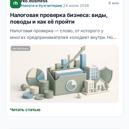
rko.business
rb
8 мин
Налоги и бухгалтерия
·
24 июня 2026
Налоговая проверка бизнеса: виды,
поводы и как её пройти
Налоговая проверка — слово, от которого у
многих предпринимателей холодеет внутри. Но
если понимать, какие бывают виды проверок, по
каким признакам бизнес попадает в зону риска и
как себя вести, страх сменяется уверенностью.
Разбираем механику налогового контроля и даём
практические рекомендации, как пройти проверку
с минимальными последствиями.
Читать статью