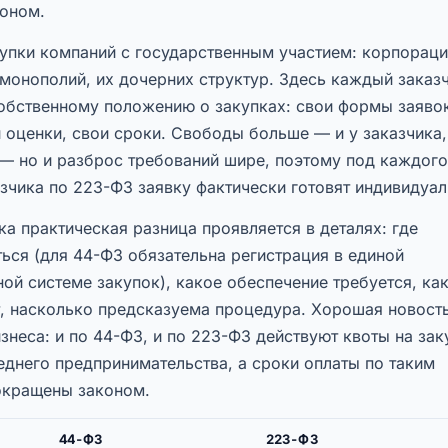
коном.
упки компаний с государственным участием: корпораци
монополий, их дочерних структур. Здесь каждый заказ
собственному положению о закупках: свои формы заяво
 оценки, свои сроки. Свободы больше — и у заказчика,
 — но и разброс требований шире, поэтому под каждого
зчика по 223-ФЗ заявку фактически готовят индивидуал
а практическая разница проявляется в деталях: где
ься (для 44-ФЗ обязательна регистрация в единой
й системе закупок), какое обеспечение требуется, ка
т, насколько предсказуема процедура. Хорошая новост
знеса: и по 44-ФЗ, и по 223-ФЗ действуют квоты на зак
еднего предпринимательства, а сроки оплаты по таким
окращены законом.
44-ФЗ
223-ФЗ