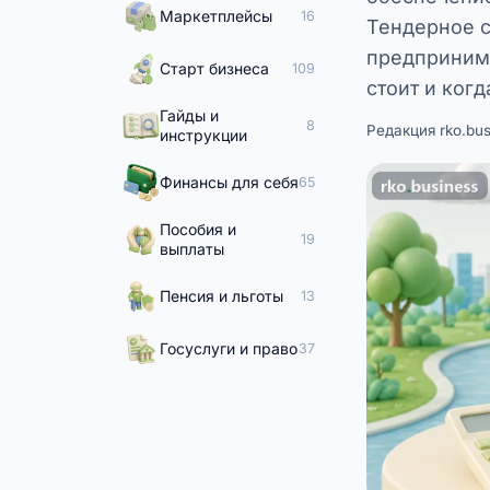
Маркетплейсы
16
Тендерное с
предпринима
Старт бизнеса
109
стоит и ког
Гайды и
8
Редакция rko.bus
инструкции
Финансы для себя
65
Пособия и
19
выплаты
Пенсия и льготы
13
Госуслуги и право
37