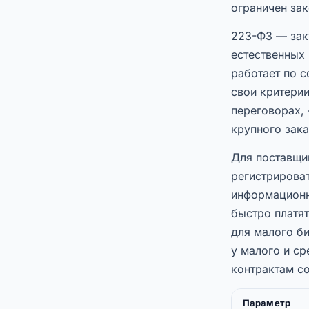
ограничен за
223-ФЗ — зак
естественных 
работает по 
свои критерии
переговорах,
крупного зака
Для поставщик
регистрироват
информационно
быстро платя
для малого би
у малого и ср
контрактам с
Параметр