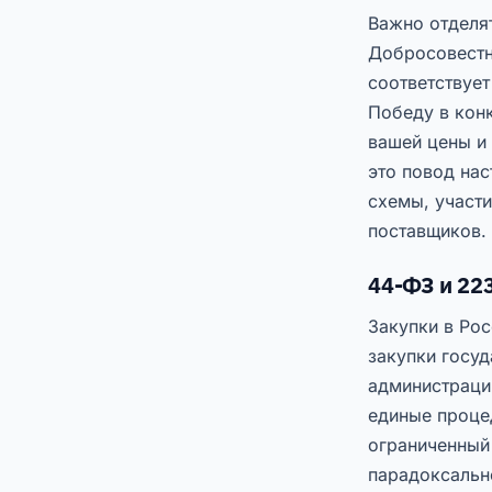
Важно отделя
Добросовестн
соответствуе
Победу в кон
вашей цены и 
это повод нас
схемы, участ
поставщиков.
44-ФЗ и 22
Закупки в Ро
закупки госуд
администраци
единые процед
ограниченный
парадоксально