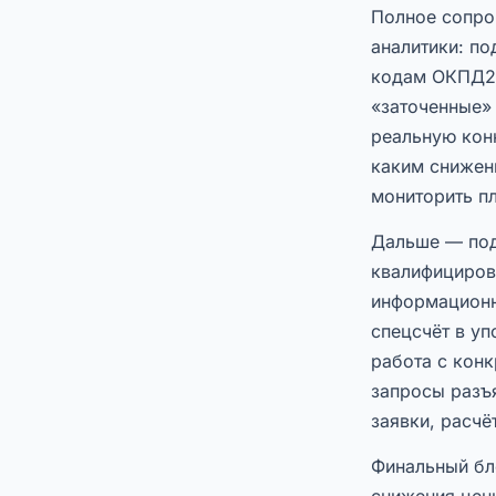
Полное сопров
аналитики: по
кодам ОКПД2,
«заточенные»
реальную кон
каким снижен
мониторить п
Дальше — под
квалифициров
информационн
спецсчёт в у
работа с конк
запросы разъя
заявки, расч
Финальный бло
снижения цены