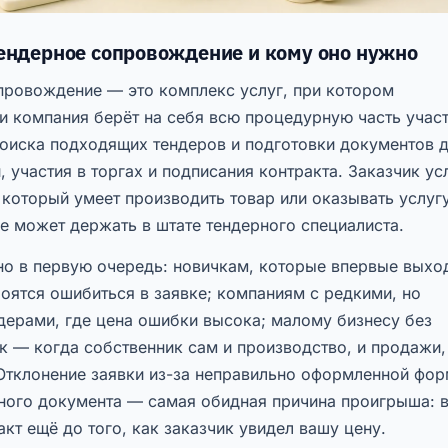
тендерное сопровождение и кому оно нужно
провождение — это комплекс услуг, при котором
и компания берёт на себя всю процедурную часть участ
поиска подходящих тендеров и подготовки документов 
, участия в торгах и подписания контракта. Заказчик ус
который умеет производить товар или оказывать услугу
не может держать в штате тендерного специалиста.
но в первую очередь: новичкам, которые впервые выхо
боятся ошибиться в заявке; компаниям с редкими, но
дерами, где цена ошибки высока; малому бизнесу без
 — когда собственник сам и производство, и продажи,
 Отклонение заявки из-за неправильно оформленной фо
ного документа — самая обидная причина проигрыша: 
акт ещё до того, как заказчик увидел вашу цену.