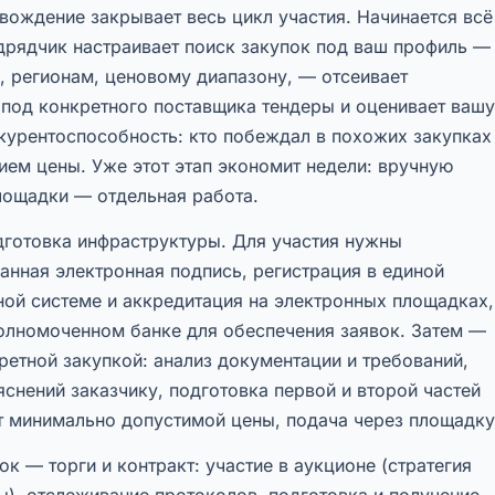
ождение закрывает весь цикл участия. Начинается всё
дрядчик настраивает поиск закупок под ваш профиль —
 регионам, ценовому диапазону, — отсеивает
 под конкретного поставщика тендеры и оценивает вашу
курентоспособность: кто побеждал в похожих закупках 
ием цены. Уже этот этап экономит недели: вручную
лощадки — отдельная работа.
готовка инфраструктуры. Для участия нужны
анная электронная подпись, регистрация в единой
ой системе и аккредитация на электронных площадках,
полномоченном банке для обеспечения заявок. Затем —
ретной закупкой: анализ документации и требований,
снений заказчику, подготовка первой и второй частей
ёт минимально допустимой цены, подача через площадку
к — торги и контракт: участие в аукционе (стратегия
), отслеживание протоколов, подготовка и получение