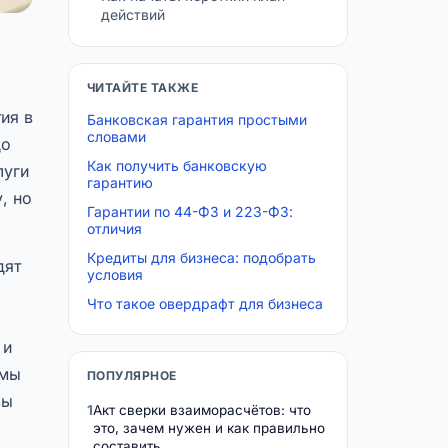
действий
ЧИТАЙТЕ ТАКЖЕ
ия в
Банковская гарантия простыми
словами
до
Как получить банковскую
луги
гарантию
, но
Гарантии по 44-ФЗ и 223-ФЗ:
отличия
Кредиты для бизнеса: подобрать
дят
условия
Что такое овердрафт для бизнеса
 и
рмы
ПОПУЛЯРНОЕ
вы
1
Акт сверки взаиморасчётов: что
это, зачем нужен и как правильно
составить