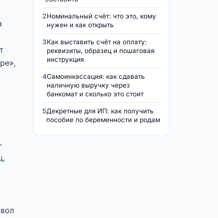
2
Номинальный счёт: что это, кому
а
нужен и как открыть
3
Как выставить счёт на оплату:
т
реквизиты, образец и пошаговая
инструкция
ре»,
4
Самоинкассация: как сдавать
наличную выручку через
банкомат и сколько это стоит
5
Декретные для ИП: как получить
пособие по беременности и родам
—
ц,
звол