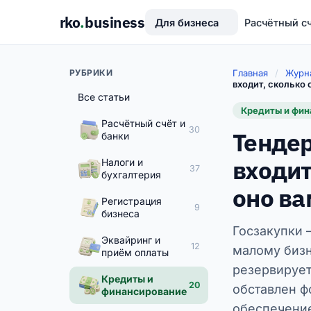
rko
.
business
Для бизнеса
Расчётный с
РУБРИКИ
Главная
/
Журн
входит, сколько 
Все статьи
Кредиты и фи
Расчётный счёт и
30
Тендер
банки
входит
Налоги и
37
бухгалтерия
оно ва
Регистрация
9
бизнеса
Госзакупки 
Эквайринг и
12
малому бизн
приём оплаты
резервирует
Кредиты и
20
обставлен ф
финансирование
обеспечение