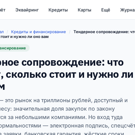
чёт
Эквайринг
Кредиты
Карты
Ещё
Журна
ал
/
Кредиты и финансирование
/
Тендерное сопровождение: чт
стоит и нужно ли оно вам
нансирование
ное сопровождение: что
, сколько стоит и нужно ли
м
— это рынок на триллионы рублей, доступный и
есу: значительная доля закупок по закону
ся за небольшими компаниями. Но вход туда
ормальностями — электронная подпись, спецсчёт
 заявки, банковская гарантия, жёсткие сроки.