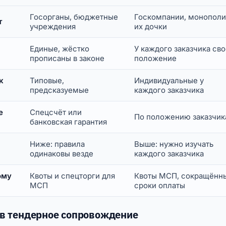
Госорганы, бюджетные
Госкомпании, монополи
т
учреждения
их дочки
Единые, жёстко
У каждого заказчика св
прописаны в законе
положение
к
Типовые,
Индивидуальные у
предсказуемые
каждого заказчика
е
Спецсчёт или
По положению заказчик
банковская гарантия
Ниже: правила
Выше: нужно изучать
одинаковы везде
каждого заказчика
ому
Квоты и спецторги для
Квоты МСП, сокращённ
МСП
сроки оплаты
 в тендерное сопровождение