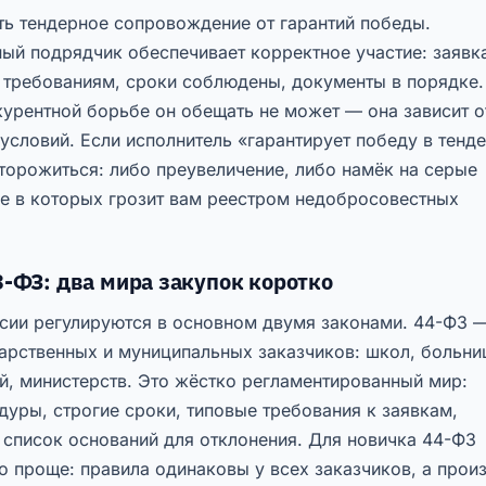
ть тендерное сопровождение от гарантий победы.
ый подрядчик обеспечивает корректное участие: заявк
т требованиям, сроки соблюдены, документы в порядке.
курентной борьбе он обещать не может — она зависит о
условий. Если исполнитель «гарантирует победу в тенде
торожиться: либо преувеличение, либо намёк на серые
ие в которых грозит вам реестром недобросовестных
3-ФЗ: два мира закупок коротко
ссии регулируются в основном двумя законами. 44-ФЗ 
арственных и муниципальных заказчиков: школ, больни
й, министерств. Это жёстко регламентированный мир:
уры, строгие сроки, типовые требования к заявкам,
 список оснований для отклонения. Для новичка 44-ФЗ
 проще: правила одинаковы у всех заказчиков, а прои