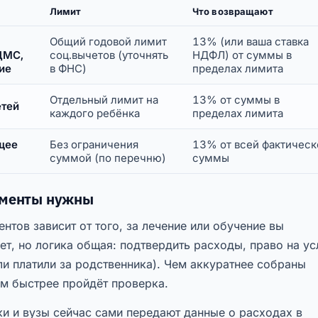
Лимит
Что возвращают
Общий годовой лимит
13% (или ваша ставка
ДМС,
соц.вычетов (уточнять
НДФЛ) от суммы в
ие
в ФНС)
пределах лимита
Отдельный лимит на
13% от суммы в
етей
каждого ребёнка
пределах лимита
щее
Без ограничения
13% от всей фактическ
суммой (по перечню)
суммы
ументы нужны
нтов зависит от того, за лечение или обучение вы
ет, но логика общая: подтвердить расходы, право на ус
ли платили за родственника). Чем аккуратнее собраны
ем быстрее пройдёт проверка.
и и вузы сейчас сами передают данные о расходах в