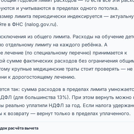
уются и учитываются в пределах одного потолка.
азмер лимита периодически индексируется — актуальн
те в ФНС (nalog.gov.ru).
исключения из общего лимита. Расходы на обучение дет
по отдельному лимиту на каждого ребёнка. А
е лечение (по специальному перечню) принимается к
ной сумме фактических расходов без ограничения общи
тому крупные медицинские траты стоит проверять — не
 они к дорогостоящему лечению.
ется так: сумма расходов в пределах лимита умножаетс
НДФЛ (для большинства 13%). При этом вернуть можно 
вы реально уплатили НДФЛ за год. Если налога удержан
 к возврату — вернут только в пределах уплаченного.
док расчёта вычета