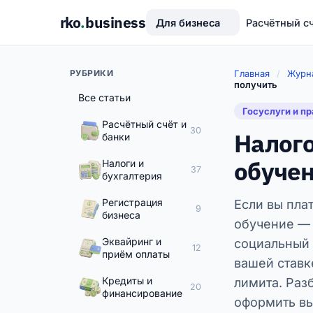
rko
.
business
Для бизнеса
Расчётный с
РУБРИКИ
Главная
/
Журн
получить
Все статьи
Госуслуги и п
Расчётный счёт и
30
Налого
банки
обучен
Налоги и
37
бухгалтерия
Регистрация
Если вы пла
9
бизнеса
обучение — 
Эквайринг и
социальный 
12
приём оплаты
вашей ставк
Кредиты и
лимита. Раз
20
финансирование
оформить вы