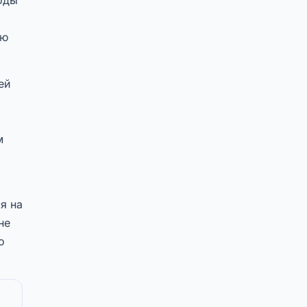
ую
ей
м
я на
не
о