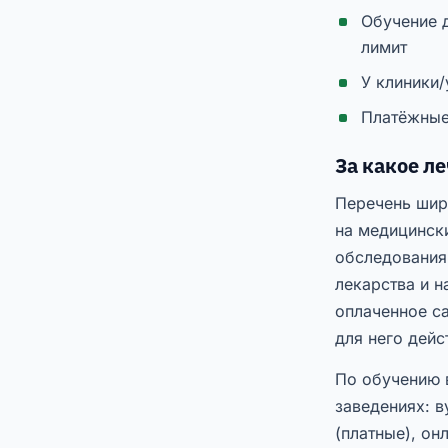
Обучение д
лимит
У клиники/
Платёжные
За какое л
Перечень шир
на медицинск
обследования,
лекарства и 
оплаченное с
для него дейс
По обучению 
заведениях: в
(платные), он