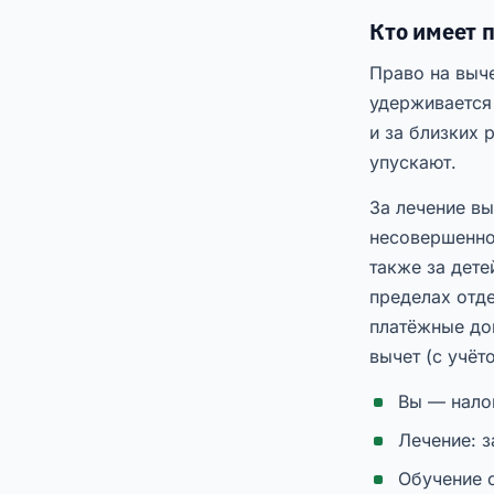
Кто имеет п
Право на выче
удерживается
и за близких
упускают.
За лечение вы
несовершеннол
также за дете
пределах отде
платёжные до
вычет (с учёт
Вы — нало
Лечение: з
Обучение с