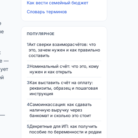
Как вести семейный бюджет
Словарь терминов
е
ые
ПОПУЛЯРНОЕ
1
Акт сверки взаиморасчётов: что
это, зачем нужен и как правильно
х
составить
ке —
2
Номинальный счёт: что это, кому
рует
нужен и как открыть
ей
3
Как выставить счёт на оплату:
реквизиты, образец и пошаговая
инструкция
4
Самоинкассация: как сдавать
наличную выручку через
 —
банкомат и сколько это стоит
5
Декретные для ИП: как получить
пособие по беременности и родам