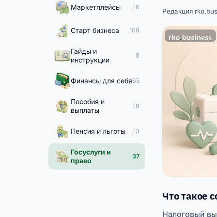
Маркетплейсы
16
Редакция rko.bus
Старт бизнеса
109
Гайды и
8
инструкции
Финансы для себя
65
Пособия и
19
выплаты
Пенсия и льготы
13
Госуслуги и
37
право
Что такое 
Налоговый вы