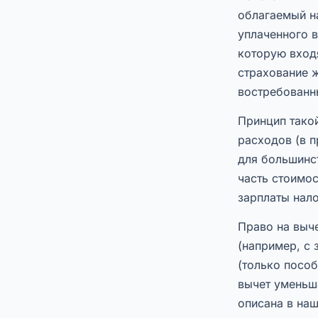
облагаемый на
уплаченного 
которую входя
страхование 
востребованн
Принцип такой
расходов (в 
для большинст
часть стоимос
зарплаты нало
Право на выч
(например, с 
(только посо
вычет уменьш
описана в на