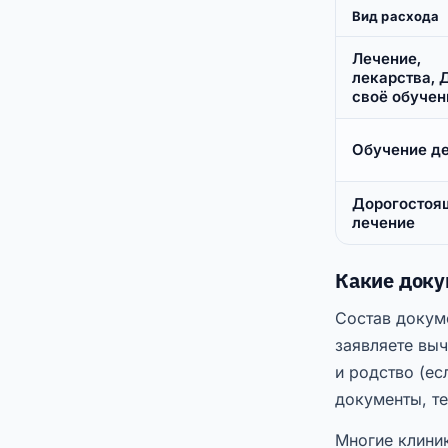
Вид расхода
Лечение,
лекарства, 
своё обучен
Обучение д
Дорогостоя
лечение
Какие док
Состав докуме
заявляете выч
и родство (ес
документы, т
Многие клиник