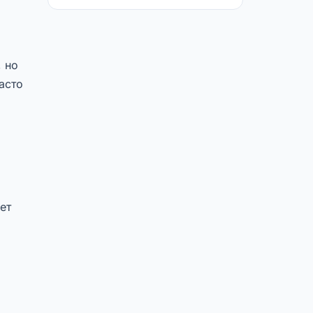
 но
асто
ет