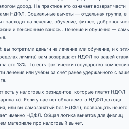
логом доход. На практике это означает возврат части
вами НДФЛ. Социальные вычеты — отдельная группа, в
т расходы на лечение, обучение, фитнес, добровольно
жизни и пенсионные взносы. Лечение и обучение — сам
ые.
: вы потратили деньги на лечение или обучение, и с эти
пределах лимита) вам возвращают НДФЛ по вашей став
ва это 13%. То есть фактически государство компенси
ти лечения или учёбы за счёт ранее удержанного с ваш
га.
ет есть у налоговых резидентов, которые платят НДФЛ
зарплаты). Если у вас нет облагаемого НДФЛ дохода
бия, или вы самозанятый без НДФЛ), возвращать нечего
ает именно НДФЛ. Общая логика вычетов для физлиц
шем материале про налоговый вычет.