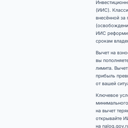
Инвестиционн
(ИИС). Класси
внесённой за 
(освобождени
ИИС реформир
срокам владен
Вычет на взно
вы пополняете
лимита. Вычет
прибыль превы
от вашей ситу
Ключевое усл
минимального
на вычет теря
открывайте И
на nalog.gov.