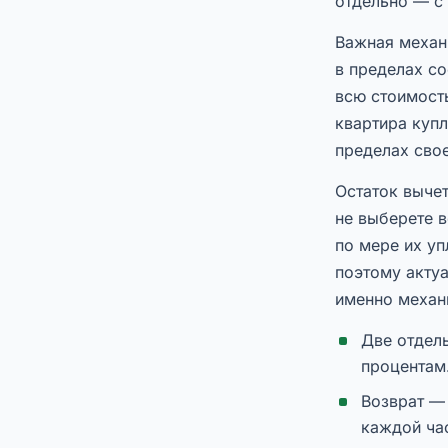
отдельно — с
Важная механ
в пределах со
всю стоимость
квартира купл
пределах сво
Остаток вычет
не выберете в
по мере их у
поэтому актуа
именно механи
Две отдель
процентам
Возврат —
каждой час