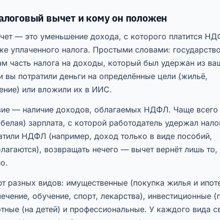
налоговый вычет и кому он положен
чет — это уменьшение дохода, с которого платится НД
же уплаченного налога. Простыми словами: государств
ам часть налога на доходы, который был удержан из ва
и вы потратили деньги на определённые цели (жильё,
ение) или вложили их в ИИС.
вие — наличие доходов, облагаемых НДФЛ. Чаще всего
белая) зарплата, с которой работодатель удержал нало
атили НДФЛ (например, доход только в виде пособий,
лагаются), возвращать нечего — вычет вернёт лишь то,
о.
т разных видов: имущественные (покупка жилья и ипоте
ечение, обучение, спорт, лекарства), инвестиционные (
тные (на детей) и профессиональные. У каждого вида с