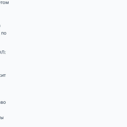
ётом
а
 по
ФЛ:
сит
аво
ты