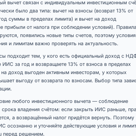
ый вычет связан с индивидуальным инвестиционным сч
чески было два типа: вычет на взносы (возврат 13% от
год суммы в пределах лимита) и вычет на доход
е прибыли от налога при соблюдении условий). Правил
уются, появились новые типы счетов, поэтому условия
ия и лимитам важно проверять на актуальность.
сы подходит тем, у кого есть официальный доход с НД
 ИИС за год и возвращаете 13% от взноса в пределах
 на доход выгоден активным инвесторам, у которых
шает выгоду от возврата по взносам. Выбор типа зави
ации.
овие любого инвестиционного вычета — соблюдение
 срока владения счётом: если закрыть ИИС раньше, пр
ется, а возвращённый налог придётся вернуть. Поэтому
ИС осознанно и уточняйте действующие условия и лими
ru перед решением.