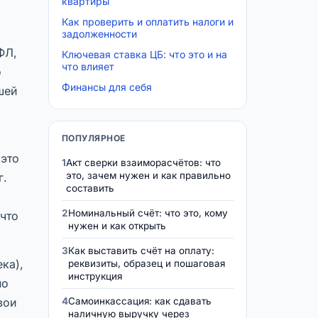
квартиры
Как проверить и оплатить налоги и
задолженности
ФЛ,
Ключевая ставка ЦБ: что это и на
что влияет
о
Финансы для себя
шей
ПОПУЛЯРНОЕ
 это
1
Акт сверки взаиморасчётов: что
это, зачем нужен и как правильно
г.
составить
2
Номинальный счёт: что это, кому
 что
нужен и как открыть
3
Как выставить счёт на оплату:
ка),
реквизиты, образец и пошаговая
инструкция
по
вои
4
Самоинкассация: как сдавать
наличную выручку через