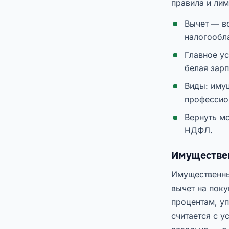
правила и ли
Вычет — в
налогообл
Главное у
белая зарп
Виды: иму
профессио
Вернуть мо
НДФЛ.
Имуществен
Имущественны
вычет на поку
процентам, уп
считается с у