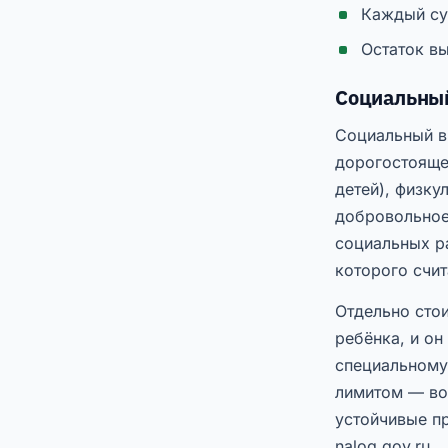
Каждый суп
Остаток вы
Социальный
Социальный в
дорогостоящее
детей), физку
добровольное
социальных р
которого счит
Отдельно стои
ребёнка, и он
специальному
лимитом — во
устойчивые п
nalog.gov.ru.