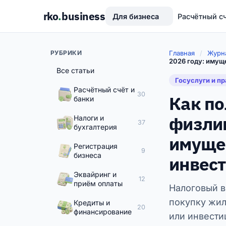
rko
.
business
Для бизнеса
Расчётный с
РУБРИКИ
Главная
/
Журн
2026 году: имущ
Все статьи
Госуслуги и п
Расчётный счёт и
30
Как по
банки
физлиц
Налоги и
37
бухгалтерия
имуще
Регистрация
9
бизнеса
инвес
Эквайринг и
12
приём оплаты
Налоговый в
покупку жил
Кредиты и
20
финансирование
или инвести