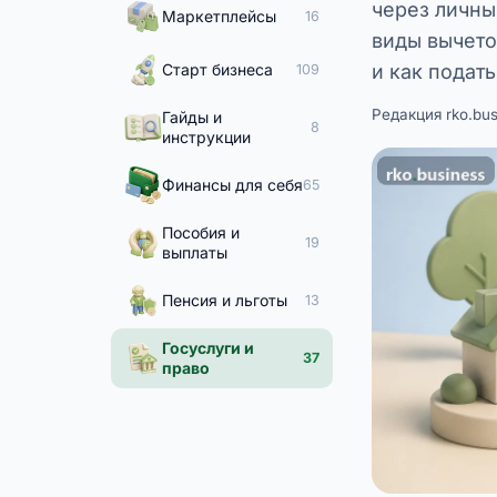
через личны
Маркетплейсы
16
виды вычето
Старт бизнеса
и как подат
109
Редакция rko.bus
Гайды и
8
инструкции
Финансы для себя
65
Пособия и
19
выплаты
Пенсия и льготы
13
Госуслуги и
37
право