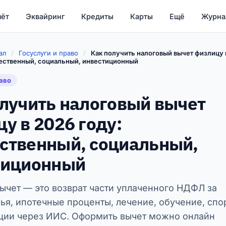
чёт
Эквайринг
Кредиты
Карты
Ещё
Журна
ал
/
Госуслуги и право
/
Как получить налоговый вычет физлицу 
ественный, социальный, инвестиционный
раво
лучить налоговый вычет
у в 2026 году:
ственный, социальный,
тиционный
ычет — это возврат части уплаченного НДФЛ за
ья, ипотечные проценты, лечение, обучение, спо
ции через ИИС. Оформить вычет можно онлайн