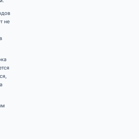
м.
одов
т не
в
ока
ется
ся,
а
ым