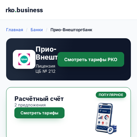
rko
.
business
Главная
/
Банки
/
Прио-Внешторгбанк
Прио-
Внешторгбанк
Смотреть тарифы РКО
Лицензия
ЦБ № 212
ПОПУЛЯРНОЕ
Расчётный счёт
2 предложения
Смотреть тарифы