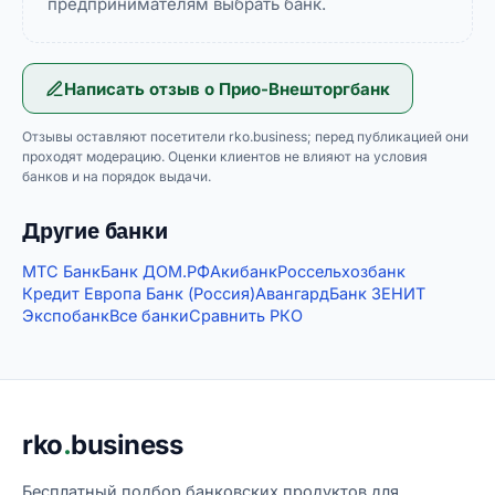
предпринимателям выбрать банк.
Написать отзыв о
Прио-Внешторгбанк
Отзывы оставляют посетители rko.business; перед публикацией они
проходят модерацию. Оценки клиентов не влияют на условия
банков и на порядок выдачи.
Другие банки
МТС Банк
Банк ДОМ.РФ
Акибанк
Россельхозбанк
Кредит Европа Банк (Россия)
Авангард
Банк ЗЕНИТ
Экспобанк
Все банки
Сравнить РКО
Подвал сайта
rko
.
business
Бесплатный подбор банковских продуктов для