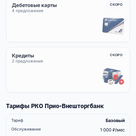
Дебетовые карты
СКОРО
4 предложения
Кредиты
СКОРО
2 предложения
Тарифы РКО Прио-Внешторгбанк
Базовый
Бесплатных
Открытие
Тариф
Обслуживание
платёжек
счёта
1 000 ₽/мес