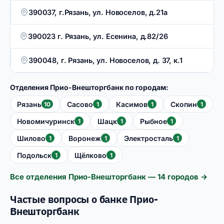
390037, г.Рязань, ул. Новоселов, д.21а
390023 г. Рязань, ул. Есенина, д.82/26
390048, г. Рязань, ул. Новоселов, д. 37, к.1
Отделения Прио-Внешторгбанк по городам:
Рязань
Сасово
Касимов
Скопин
10
1
1
1
Новомичуринск
Шацк
Рыбное
1
1
1
Шилово
Воронеж
Электросталь
1
1
1
Подольск
Щёлково
1
1
Все отделения Прио-Внешторгбанк — 14 городов →
Частые вопросы о банке Прио-
Внешторгбанк