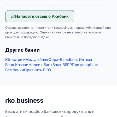
Написать отзыв о
Акибанк
Отзывы оставляют посетители rko.business; перед публикацией они
проходят модерацию. Оценки клиентов не влияют на условия
банков и на порядок выдачи.
Другие банки
Юнистрим
Модульбанк
Фора-Банк
Банк Интеза
Банк Казани
Норвик Банк
Банк ВБРР
Примсоцбанк
Все банки
Сравнить РКО
Подвал сайта
rko
.
business
Бесплатный подбор банковских продуктов для