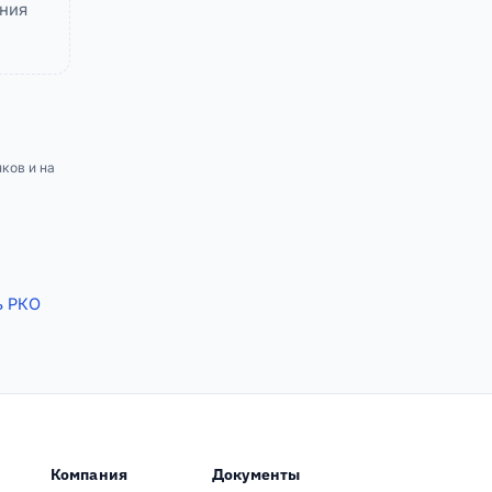
ния
ков и на
ь РКО
Компания
Документы