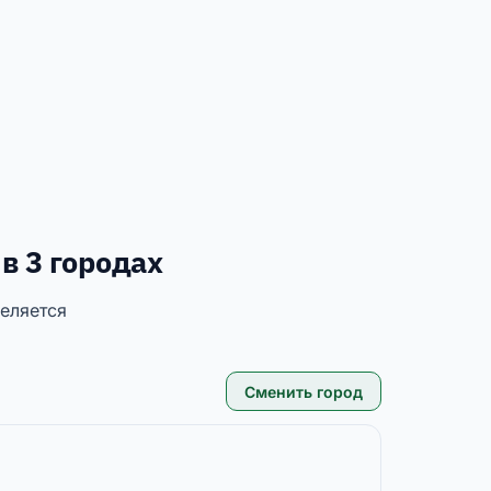
в 3 городах
еляется
Сменить город