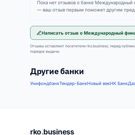
Пока нет отзывов о банке Международный
— ваш отзыв первым поможет другим пред
Написать отзыв о
Международный фина
Отзывы оставляют посетители rko.business; перед публик
порядок выдачи.
Другие банки
Унифондбанк
Тендер-Банк
Новый век
НК Банк
Да
Подвал сайта
rko
.
business