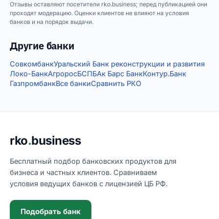
Отзывы оставляют посетители rko.business; перед публикацией они
проходят модерацию. Оценки клиентов не влияют на условия
банков и на порядок выдачи.
Другие банки
Совкомбанк
Уральский Банк реконструкции и развития
Локо-Банк
Агророс
БСПБ
Ак Барс Банк
Контур.Банк
Газпромбанк
Все банки
Сравнить РКО
Подвал сайта
rko
.
business
Бесплатный подбор банковских продуктов для
бизнеса и частных клиентов. Сравниваем
условия ведущих банков с лицензией ЦБ РФ.
Подобрать банк