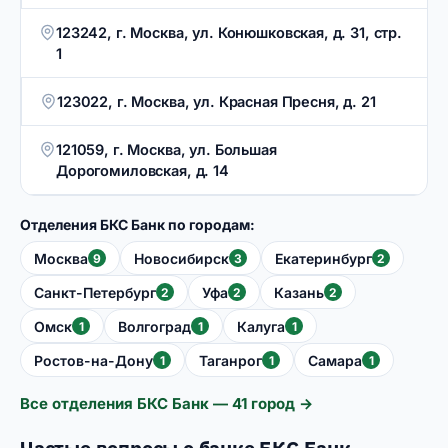
123242, г. Москва, ул. Конюшковская, д. 31, стр.
1
123022, г. Москва, ул. Красная Пресня, д. 21
121059, г. Москва, ул. Большая
Дорогомиловская, д. 14
Отделения БКС Банк по городам:
Москва
Новосибирск
Екатеринбург
9
3
2
Санкт-Петербург
Уфа
Казань
2
2
2
Омск
Волгоград
Калуга
1
1
1
Ростов-на-Дону
Таганрог
Самара
1
1
1
Все отделения БКС Банк — 41 город →