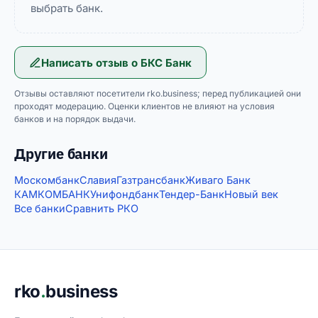
выбрать банк.
Написать отзыв о
БКС Банк
Отзывы оставляют посетители rko.business; перед публикацией они
проходят модерацию. Оценки клиентов не влияют на условия
банков и на порядок выдачи.
Другие банки
Москомбанк
Славия
Газтрансбанк
Живаго Банк
КАМКОМБАНК
Унифондбанк
Тендер-Банк
Новый век
Все банки
Сравнить РКО
Подвал сайта
rko
.
business